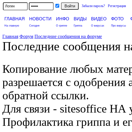
Забыли пароль?
Регистрация
ГЛАВНАЯ
НОВОСТИ
ИНФО
ВИДЫ
ВИДЕО
ФОТО
На главную
Сегодня
О гриппе
Гриппа
О вирусах
Про вирусы
Главная
Форум
Последние сообщения на форуме
Последние сообщения на
Копирование любых матери
разрешается с одобрения
обратной ссылки.
Для связи - sitesoffice НА 
Профилактика гриппа и ег