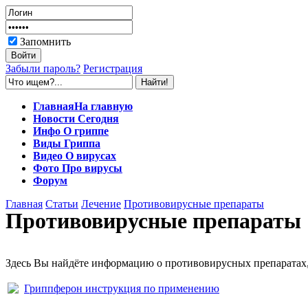
Запомнить
Забыли пароль?
Регистрация
Главная
На главную
Новости
Сегодня
Инфо
О гриппе
Виды
Гриппа
Видео
О вирусах
Фото
Про вирусы
Форум
Главная
Статьи
Лечение
Противовирусные препараты
Противовирусные препараты
Здесь Вы найдёте информацию о противовирусных препаратах,
Гриппферон инструкция по применению