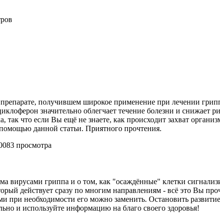
тров
 препарате, получившем широкое применение при лечении грипп
клоферон значительно облегчает течение болезни и снижает рис
 так что если Вы ещё не знаете, как происходит захват органи
 помощью данной статьи. Приятного прочтения.
20083 просмотра
изма вирусами гриппа и о том, как "осаждённые" клетки сигнали
торый действует сразу по многим направлениям - всё это Вы проч
ми при необходимости его можно заменить. Остановить развитие 
ельно и используйте информацию на благо своего здоровья!