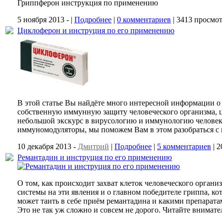
Гриппферон инструкция по применению
5 ноября 2013 -
|
Подробнее
|
0 комментариев
| 3413 просмо
Циклоферон и инструция по его применению
В этой статье Вы найдёте много интересной информации о
собственную иммунную защиту человеческого организма, ци
небольшой экскурс в вирусологию и иммунологию человека,
иммуномодуляторы, мы поможем Вам в этом разобраться с
10 декабря 2013 -
Дмитрий
|
Подробнее
|
5 комментариев
| 
Ремантадин и инструция по его применению
О том, как происходит захват клеток человеческого орган
системы на эти явления и о главном победителе гриппа, ко
может таить в себе приём ремантадина и какими препарата
Это не так уж сложно и совсем не дорого. Читайте внимат