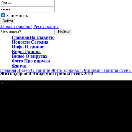
Запомнить
Забыли пароль?
Регистрация
Главная
На главную
Новости
Сегодня
Инфо
О гриппе
Виды
Гриппа
Видео
О вирусах
Фото
Про вирусы
Форум
Главная
Видео
О гриппе
Жить здорово! Эпидемия гриппа осень
Жить здорово! Эпидемия гриппа осень 2013
# 139