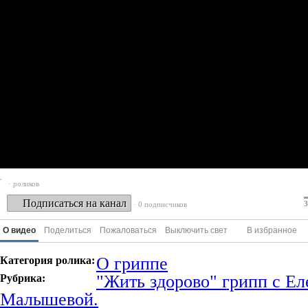
· роликов
Подписаться на канал
З
· 0 подписчиков
О видео
Поделиться
Пожаловаться
Выключить свет
В избранное
О гриппе
Категория ролика:
"Жить здорово" грипп с Ел
Рубрика:
Малышевой.