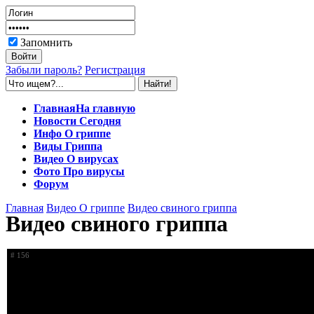
Запомнить
Забыли пароль?
Регистрация
Главная
На главную
Новости
Сегодня
Инфо
О гриппе
Виды
Гриппа
Видео
О вирусах
Фото
Про вирусы
Форум
Главная
Видео
О гриппе
Видео свиного гриппа
Видео свиного гриппа
# 156